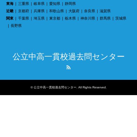
東海
三重県
岐阜県
愛知県
静岡県
近畿
京都府
兵庫県
和歌山県
大阪府
奈良県
滋賀県
関東
千葉県
埼玉県
東京都
栃木県
神奈川県
群馬県
茨城県
長野県
公立中高一貫校過去問センター
RSS
©
公立中高一貫校過去問センター
. All Rights Reserved.